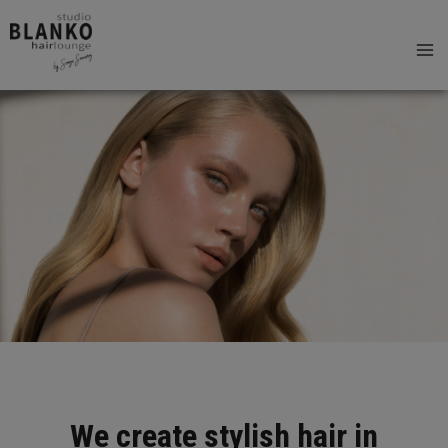
Siirry
sisältöön
PALVELUT
We create stylish hair in