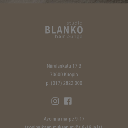
Niiralankatu 17 B
70600 Kuopio
p.
(017) 2822 000
Avoinna ma-pe 9-17
(sopimuksen mukaan myös 8-19 ja la).