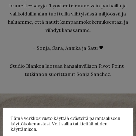
brunette-sävyjä. Työskentelemme vain parhailla ja
valikoiduilla alan tuotteilla viihtyisässä miljöössä ja
haluamme, että nautit kampaamokokemuksestasi ja
viihdyt kanssamme.
– Sonja, Sara, Annika ja Satu
Studio Blankoa luotsaa kansainvälisen Pivot Point-
tutkinnon suorittanut Sonja Sanchez.
Tämä verkkosivusto käyttää evästeitä parantaakseen
käyttökokemustasi. Voit sallia tai kieltää niiden
käyttämisen.