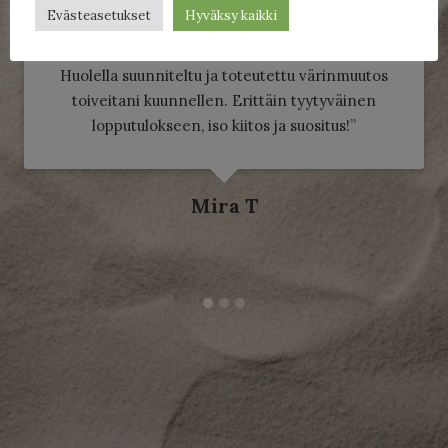
Evästeasetukset
Hyväksy kaikki
”Mukava ja ammattitaitoinen henkilökunta.
Huolella suunniteltu ja toteutettu värinmuutos
toiveitani kuunnellen. Erittäin tyytyväinen
lopputulokseen, iso kiitos ja suositus!”
Mira T